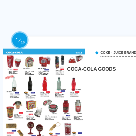
7
16
COKE・JUICE BRAN
COCA-COLA GOODS