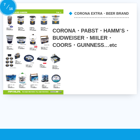
7
16
CORONA EXTRA・BEER BRAND
CORONA・PABST・HAMM’S・
BUDWEISER・MIILER・
COORS・GUINNESS…etc