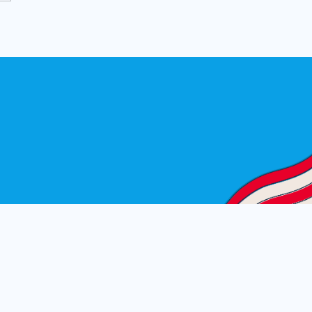
©
2026
Copyright(c) STEP'S CO;LTD.All Rights Reserved.