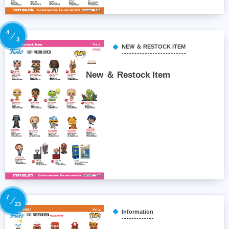
4
3
NEW ＆ RESTOCK ITEM
New ＆ Restock Item
7
23
Information