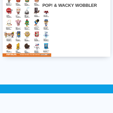
POP! & WACKY WOBBLER
〒465-0068