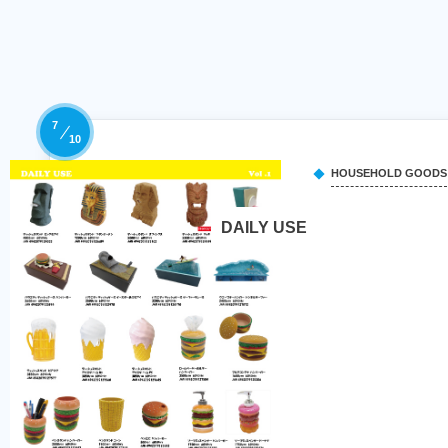
7
10
HOUSEHOLD GOODS
DAILY USE