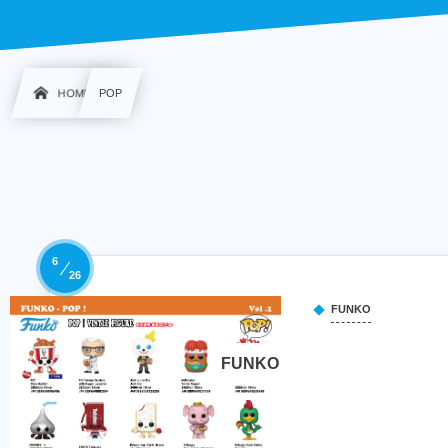
HOME
POP
6
26
FUNKO
FUNKO