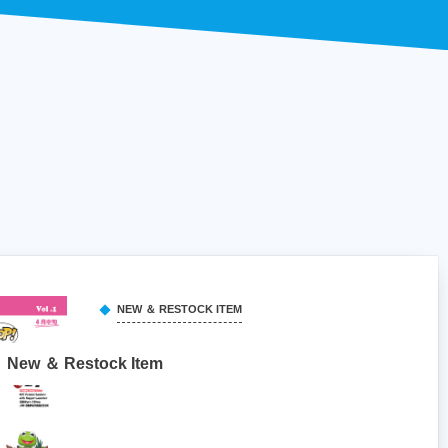
NEW ＆ RESTOCK ITEM
New ＆ Restock Item