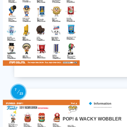
7
23
Information
POP! & WACKY WOBBLER