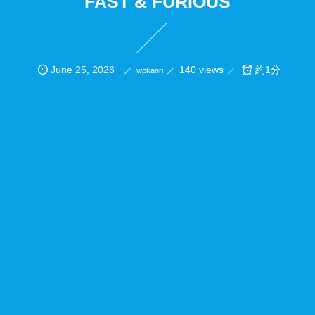
FAST & FURIOUS
June
25
,
2026
140 views
約1分
wpkanri