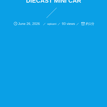
DIECAST MINI CAR
June
26
,
2026
93 views
約1分
wpkanri