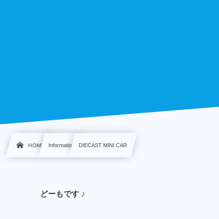
HOME
Information
DIECAST MINI CAR
どーもです ♪